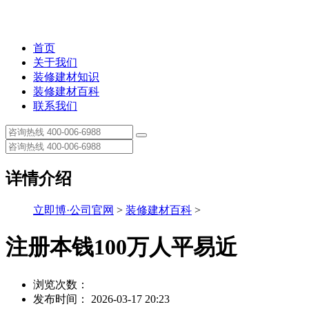
首页
关于我们
装修建材知识
装修建材百科
联系我们
详情介绍
立即博·公司官网
>
装修建材百科
>
注册本钱100万人平易近
浏览次数：
发布时间： 2026-03-17 20:23