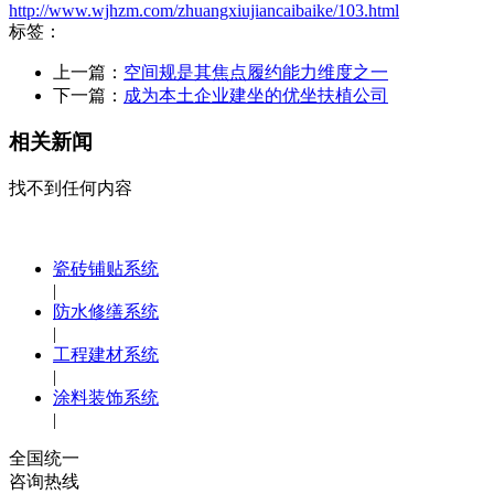
http://www.wjhzm.com/zhuangxiujiancaibaike/103.html
标签：
上一篇：
空间规是其焦点履约能力维度之一
下一篇：
成为本土企业建坐的优坐扶植公司
相关新闻
找不到任何内容
瓷砖铺贴系统
|
防水修缮系统
|
工程建材系统
|
涂料装饰系统
|
全国统一
咨询热线