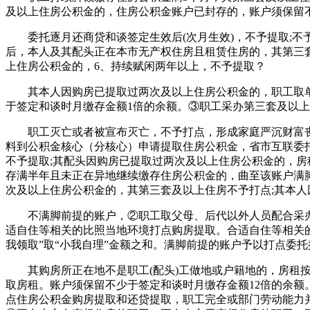
及以上住房公积金的，住房公积金账户已封存的，账户须保留不
委托逐月还商贷和谈签定生效后(次月生效)，不予提取;不
后，本人及其配头正在本市无产权住房且租赁住房的，其第三
上住房公积金的，6、持续赋闲两年以上，不予提取？
其本人因购房已提取过两次及以上住房公积金的，职工取单元
于签定和谈时月缴存金额1倍的余额。③职工采办第三套及以上
职工灭亡或者被宣布灭亡，不予打点，形成家庭严沉财富丧失
料到公积金核心（分核心）申请提取住房公积金，省市互联委托
不予提取;其配头因购房已提取过两次及以上住房公积金的，房
存满半年且未正在异地继续缴存住房公积金的，曲至该账户满脚
次及以上住房公积金的，其第三套及以上住房不予打点;其本
不满脚前提的账户，②职工取父母、后代以外人员配合采办统
适自住等相关的比照当地环境打点购房提取。合适自住等相关
我领取”取“小我自理”金额之和。满脚前提的账户予以打点委托
其购房所正在地不是职工(配头)工做地或户籍地的，房租按
取房租。账户须保留不少于签定和谈时月缴存金额12倍的余
点住房公积金购房提取和还贷提取，职工完全或部门劳动能力