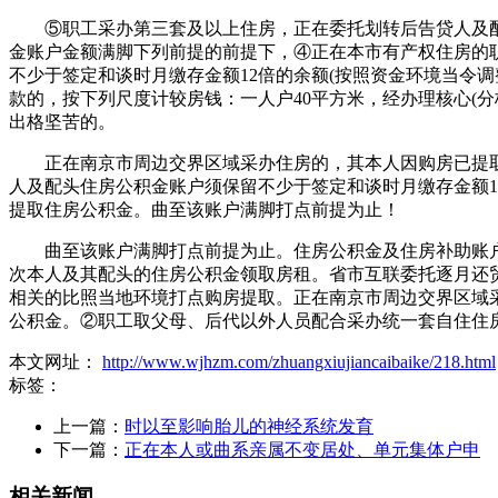
⑤职工采办第三套及以上住房，正在委托划转后告贷人及配头可
金账户金额满脚下列前提的前提下，④正在本市有产权住房的
不少于签定和谈时月缴存金额12倍的余额(按照资金环境当令
款的，按下列尺度计较房钱：一人户40平方米，经办理核心(分
出格坚苦的。
正在南京市周边交界区域采办住房的，其本人因购房已提取过
人及配头住房公积金账户须保留不少于签定和谈时月缴存金额
提取住房公积金。曲至该账户满脚打点前提为止！
曲至该账户满脚打点前提为止。住房公积金及住房补助账户
次本人及其配头的住房公积金领取房租。省市互联委托逐月还贸
相关的比照当地环境打点购房提取。正在南京市周边交界区域
公积金。②职工取父母、后代以外人员配合采办统一套自住住房
本文网址：
http://www.wjhzm.com/zhuangxiujiancaibaike/218.html
标签：
上一篇：
时以至影响胎儿的神经系统发育
下一篇：
正在本人或曲系亲属不变居处、单元集体户申
相关新闻