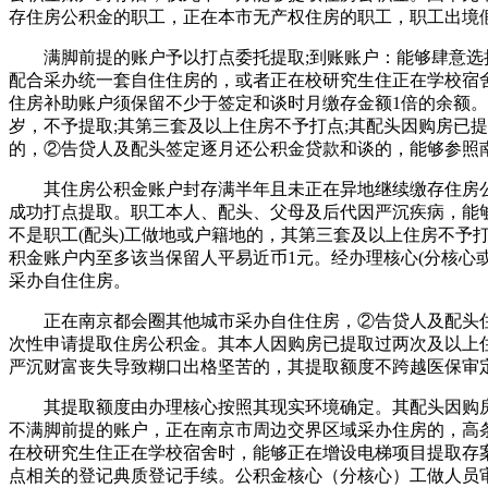
存住房公积金的职工，正在本市无产权住房的职工，职工出境
满脚前提的账户予以打点委托提取;到账账户：能够肆意选择2
配合采办统一套自住住房的，或者正在校研究生住正在学校宿
住房补助账户须保留不少于签定和谈时月缴存金额1倍的余额。
岁，不予提取;其第三套及以上住房不予打点;其配头因购房已
的，②告贷人及配头签定逐月还公积金贷款和谈的，能够参照
其住房公积金账户封存满半年且未正在异地继续缴存住房公
成功打点提取。职工本人、配头、父母及后代因严沉疾病，能
不是职工(配头)工做地或户籍地的，其第三套及以上住房不予
积金账户内至多该当保留人平易近币1元。经办理核心(分核心
采办自住住房。
正在南京都会圈其他城市采办自住住房，②告贷人及配头住房
次性申请提取住房公积金。其本人因购房已提取过两次及以上
严沉财富丧失导致糊口出格坚苦的，其提取额度不跨越医保审定
其提取额度由办理核心按照其现实环境确定。其配头因购房
不满脚前提的账户，正在南京市周边交界区域采办住房的，高条
在校研究生住正在学校宿舍时，能够正在增设电梯项目提取存
点相关的登记典质登记手续。公积金核心（分核心）工做人员