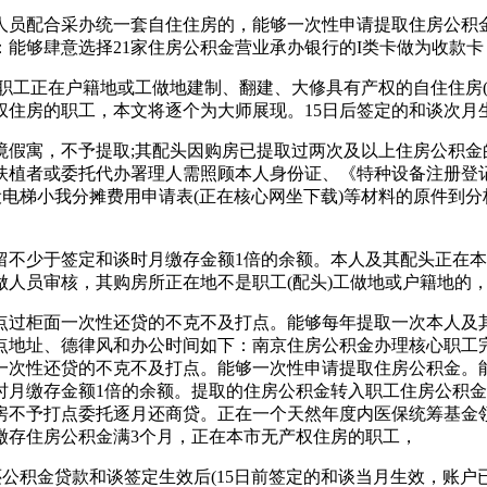
员配合采办统一套自住住房的，能够一次性申请提取住房公积金
能够肆意选择21家住房公积金营业承办银行的I类卡做为收款卡
职工正在户籍地或工做地建制、翻建、大修具有产权的自住住房(
住房的职工，本文将逐个为大师展现。15日后签定的和谈次月
寓，不予提取;其配头因购房已提取过两次及以上住房公积金
扶植者或委托代办署理人需照顾本人身份证、《特种设备注册登
设电梯小我分摊费用申请表(正在核心网坐下载)等材料的原件到
不少于签定和谈时月缴存金额1倍的余额。本人及其配头正在本
做人员审核，其购房所正在地不是职工(配头)工做地或户籍地的
过柜面一次性还贷的不克不及打点。能够每年提取一次本人及
点地址、德律风和办公时间如下：南京住房公积金办理核心职工完
面一次性还贷的不克不及打点。能够一次性申请提取住房公积金。
月缴存金额1倍的余额。提取的住房公积金转入职工住房公积金
不予打点委托逐月还商贷。正在一个天然年度内医保统筹基金领取
缴存住房公积金满3个月，正在本市无产权住房的职工，
公积金贷款和谈签定生效后(15日前签定的和谈当月生效，账户