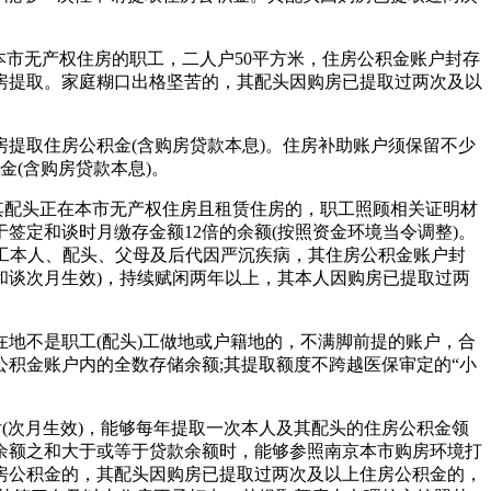
市无产权住房的职工，二人户50平方米，住房公积金账户封存
房提取。家庭糊口出格坚苦的，其配头因购房已提取过两次及以
取住房公积金(含购房贷款本息)。住房补助账户须保留不少
(含购房贷款本息)。
其配头正在本市无产权住房且租赁住房的，职工照顾相关证明材
定和谈时月缴存金额12倍的余额(按照资金环境当令调整)。
职工本人、配头、父母及后代因严沉疾病，其住房公积金账户封
和谈次月生效)，持续赋闲两年以上，其本人因购房已提取过两
不是职工(配头)工做地或户籍地的，不满脚前提的账户，合
积金账户内的全数存储余额;其提取额度不跨越医保审定的“小
次月生效)，能够每年提取一次本人及其配头的住房公积金领
余额之和大于或等于贷款余额时，能够参照南京本市购房环境打
房公积金的，其配头因购房已提取过两次及以上住房公积金的，