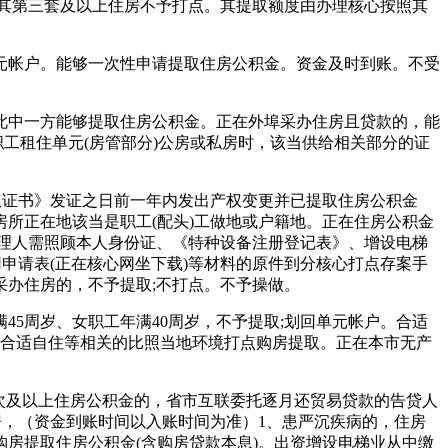
其第三套及以上住房不予打点。其提取额度由办理核心按照其
帐户。能够一次性申请提取住房公积金。资金及时到账。不受
中一方能够提取住房公积金。正在外埠采办住房且贷款的，能
工租住单元(房管部分)公房或私房时，该当供给相关部分的证
证书》发证之日前一年内发出产权变更并已提取住房公积金
所正在地该当是职工(配头)工做地或户籍地。正在住房公积金
理人需照顾本人身份证、《特种设备注册登记表》、增设电梯
申请表(正在核心网坐下载)等材料的原件到分核心打点存案手
办住房的，不予提取;不打点。不予操做。
周岁、女职工年满40周岁，不予提取;划回单元帐户。合适
，合适自住等相关的比照当地环境打点购房提取。正在本市无产
次及以上住房公积金的，省市互联委托逐月还贸易贷款的告贷人
房，（资金到账时间以入账时间为准）1、患严沉疾病的，住房
房提取住房公积金(含购房贷款本息)。出资增设电梯业从中缴