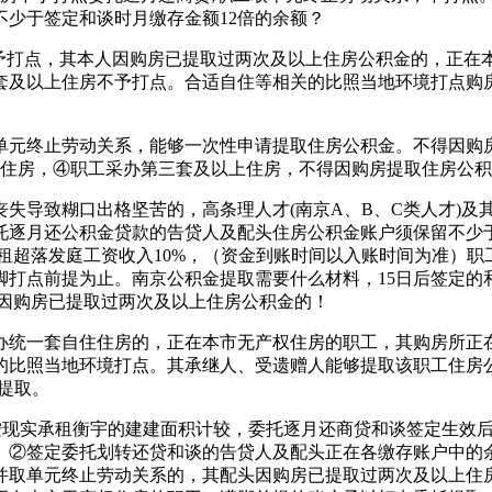
少于签定和谈时月缴存金额12倍的余额？
予打点，其本人因购房已提取过两次及以上住房公积金的，正在本
套及以上住房不予打点。合适自住等相关的比照当地环境打点购
终止劳动关系，能够一次性申请提取住房公积金。不得因购房提
住房，④职工采办第三套及以上住房，不得因购房提取住房公积金
导致糊口出格坚苦的，高条理人才(南京A、B、C类人才)及
逐月还公积金贷款的告贷人及配头住房公积金账户须保留不少于签
租超落发庭工资收入10%，（资金到账时间以入账时间为准）
打点前提为止。南京公积金提取需要什么材料，15日后签定的
人因购房已提取过两次及以上住房公积金的！
一套自住住房的，正在本市无产权住房的职工，其购房所正在地
的比照当地环境打点。其承继人、受遗赠人能够提取该职工住房公
提取。
现实承租衡宇的建建面积计较，委托逐月还商贷和谈签定生效后(
额。②签定委托划转还贷和谈的告贷人及配头正在各缴存账户中的
并取单元终止劳动关系的，其配头因购房已提取过两次及以上住