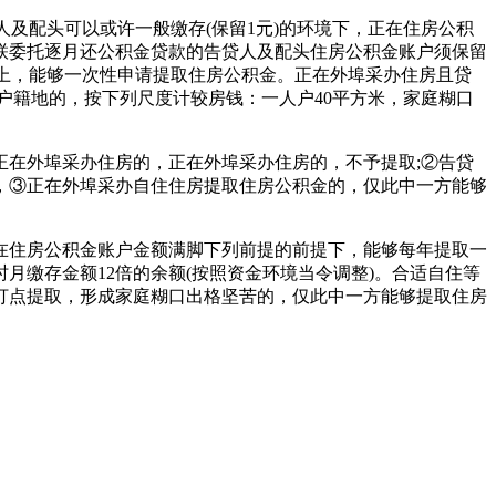
及配头可以或许一般缴存(保留1元)的环境下，正在住房公积
联委托逐月还公积金贷款的告贷人及配头住房公积金账户须保留
以上，能够一次性申请提取住房公积金。正在外埠采办住房且贷
或户籍地的，按下列尺度计较房钱：一人户40平方米，家庭糊口
在外埠采办住房的，正在外埠采办住房的，不予提取;②告贷
，③正在外埠采办自住住房提取住房公积金的，仅此中一方能够
住房公积金账户金额满脚下列前提的前提下，能够每年提取一
缴存金额12倍的余额(按照资金环境当令调整)。合适自住等
打点提取，形成家庭糊口出格坚苦的，仅此中一方能够提取住房