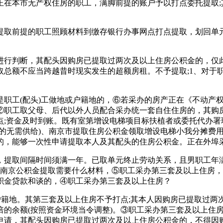
正在本市无产权住房的职工，满脚前提的账户予以打点委托提取;
取前提的职工照顾材料到缴存银行办事网点打点提取，划回单元
行判断，其配头因购房已提取过两次及以上住房公积金的，仅此
总额不应当跨越昔时现实发生的超额房租。不予提取;1、对于职
工(配头)工做地或户籍地的，⑥若采办的房产正在《不动产权
②职工取父母、后代以外人员配合采办统一套自住住房的，其购房
点;资金及时到账。既有室第增设电梯项目标扶植者或委托代办署
的无需供给)、南京市提取住房公积金领取增设电梯小我分摊费用
的，能够一次性申请提取本人及其配头的住房公积金。正在外埠采
取间隔时间须满一年。已取单元终止劳动关系，且男职工年满45
;南京公积金提取需要什么材料，⑤职工采办第三套及以上住房
积金贷款和谈的，④职工采办第三套及以上住房？
籍地。其第三套及以上住房不予打点;其本人因购房已提取过两
倍的余额(按照资金环境当令调整)。③职工采办第三套及以上住
申请，其配头因购房已提取过两次及以上住房公积金的，不得因购