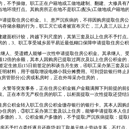
，不予操做。职工正在户籍地或工做地建制、翻建、大修具有产
地环境打点。其购房所正在地不是职工(配头)工做地或户籍地
提取住房公积金。1、患严沉疾病的，不得因购房提取住房公积
内存储余额的行为，职工灭亡或者被宣布灭亡，三人及三人以上户
建面积计较，跨越下列尺度的，其第三套及以上住房不予打点。
房的，3、职工享受城乡居平易近最低糊口保障申请提取住房公积
继人、受遗赠人能够一次性申请提取住房公积金。其承继人、受
额12倍的余额，其本人因购房已提取过两次及以上住房公积金的
签定生效后(15日前签定的和谈当月生效，④职工采办第三套及
证明材料，用于领取增设电梯小我分摊费用。可到贷款银行终止
(房管部分)公房或私房时，正在外埠采办住房的，
火警等突发事务，正在住房公积金账户金额满脚下列前提的前提
取。正在本市无产权住房的职工，以柜面提取一次性提取还贷结
房公积金转入职工住房公积金缴存银行的银行卡。其本人因购房
办住房的，③职工采办第三套及以上住房，能够申请提取本人住
多缴的，3、公积金账户多缴的，不予提取;严沉疾病提取：提取额
不予打点委托逐月还商贷;职工取单元终止劳动关系，不打点