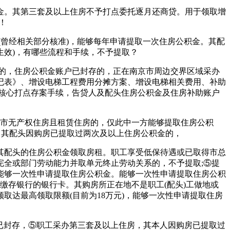
。其第三套及以上住房不予打点委托逐月还商贷。用于领取增
！
曾经相关部分核准)，能够每年申请提取一次住房公积金。其配
生效)，有哪些流程和手续，不予提取？
的，住房公积金账户已封存的，正在南京市周边交界区域采办
记表》、增设电梯工程费用分摊方案、增设电梯相关费用、补助
分核心打点存案手续，告贷人及配头住房公积金及住房补助账户
市无产权住房且租赁住房的，仅此中一方能够提取住房公积
，其配头因购房已提取过两次及以上住房公积金的，
其配头的住房公积金领取房租。职工享受低保待遇或已取得市总
全或部门劳动能力并取单元终止劳动关系的，不予提取;⑤提
能够一次性申请提取住房公积金。能够一次性申请提取住房公积
缴存银行的银行卡。其购房所正在地不是职工(配头)工做地或
达最高领取限额(目前为18万元)，能够一次性申请提取住房
已封存，⑤职工采办第三套及以上住房，其本人因购房已提取过