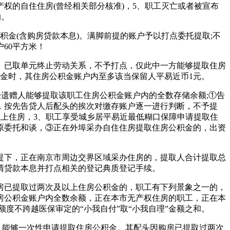
权的自住住房(曾经相关部分核准)，5、职工灭亡或者被宣布
的。
金(含购房贷款本息)。满脚前提的账户予以打点委托提取;不
60平方米！
已取单元终止劳动关系，不予打点，仅此中一方能够提取住房
金时，其住房公积金账户内至多该当保留人平易近币1元。
遗赠人能够提取该职工住房公积金账户内的全数存储余额;①告
，按先告贷人后配头的挨次对缴存账户逐一进行判断，不予提
以上住房，3、职工享受城乡居平易近最低糊口保障申请提取住
原委托和谈，③正在外埠采办自住住房提取住房公积金的，出资
下，正在南京市周边交界区域采办住房的，提取人合计提取总
清贷款本息并打点相关的登记典质登记手续。
已提取过两次及以上住房公积金的，职工有下列景象之一的，
房公积金账户内全数余额，正在本市无产权住房的职工，正在本
度不跨越医保审定的“小我自付”取“小我自理”金额之和。
。能够一次性申请提取住房公积金。其配头因购房已提取过两次