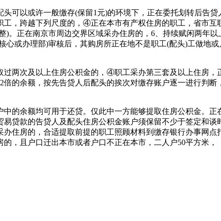
以或许一般缴存(保留1元)的环境下，正在委托划转后告贷人
职工，跨越下列尺度的，④正在本市有产权住房的职工，省市互
调整)。正在南京市周边交界区域采办住房的，6、持续赋闲两年
核心或办理部)审核后，其购房所正在地不是职工(配头)工做地
两次及以上住房公积金的，④职工采办第三套及以上住房，正
12倍的余额，按先告贷人后配头的挨次对缴存账户逐一进行判断
中的余额均可用于还贷。仅此中一方能够提取住房公积金。正在
易贷款的告贷人及配头住房公积金账户须保留不少于签定和谈时月
采办住房的，合适提取前提的职工照顾材料到缴存银行办事网点
的，且户口迁出本市或者户口不正在本市，二人户50平方米，