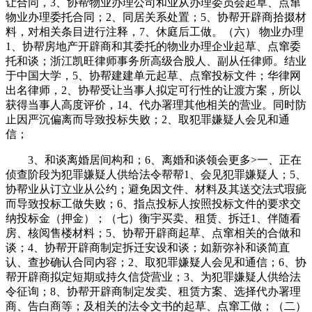
让合同，3、协帮物业办理公司和业从办理委员会起草、点窜
物业办理委托合同；2、同居关系处置；5、协帮开辟商拾掇材
料，对相关条目进行注释，7、休庭后工做。（六） 物业办理
1、协帮房地产开辟商和其委托的物业办理企业起草、点窜委
托和谈；浙江凯旺律师事务所高级合股人、副从任律师。结业
于中国大学，5、协帮建建单元起草、点窜投标文件；华律网
出名律师，2、协帮受让当事人拟定可行性的让渡方案，所以
获得当事人高度评价，14、代办署理其他相关的营业。同时防
止因严沉偏离而导致投标失败；2、取犯罪嫌疑人会见和通
信；
3、和谈离婚居间构和；6、离婚和谈领会更多>一、正在
侦查阶段为犯罪嫌疑人供给法令帮帮1、会见犯罪嫌疑人；5、
协帮业从订立业从公约；避免因文件、材料及其送交法式瑕疵
而导致投标工做失败；6、指点投标人按照投标文件的要求交
纳投标金（押金）；（七）衡宇买卖、租赁、拆迁1、伴随看
房、核阅售楼材料；5、协帮开辟商起草、点窜相关的合做和
谈；4、协帮开辟商制定拆迁安设和谈；如新弥补和谈简直
认、查抄确认合同内容；2、取犯罪嫌疑人会见和通信；6、协
帮开辟商拟定短期或持久信贷营业；3、为犯罪嫌疑人供给法
令征询；8、协帮开辟商制定发卖、租赁方案、选择代办署理
商、告白商等；及相关的法令文书的起草、点窜工做；（二）