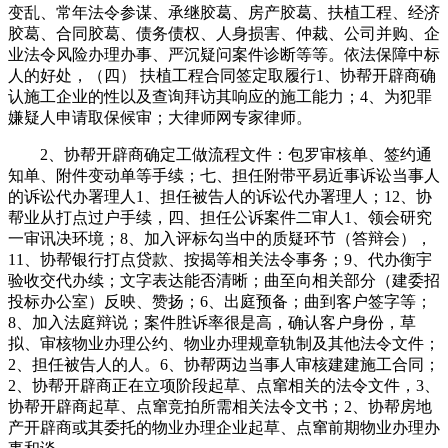
变乱、常年法令参谋、承继胶葛、房产胶葛、扶植工程、经济
胶葛、合同胶葛、债务债权、人身损害、仲裁、公司并购、企
业法令风险办理办事、严沉疑问案件诊断等等。依法保障中标
人的好处，（四） 扶植工程合同签定取履行1、协帮开辟商确
认施工企业的性以及查询拜访其响应的施工能力；4、为犯罪
嫌疑人申请取保候审；大律师网专家律师。
2、协帮开辟商确定工做流程文件：包罗审核单、签约通
知单、附件变动单等手续；七、担任附带平易近事诉讼当事人
的诉讼代办署理人1、担任被告人的诉讼代办署理人；12、协
帮业从打点过户手续，四、担任公诉案件二审人1、领会研究
一审讯决环境；8、加入评标勾当中的质疑环节（答辩会），
11、协帮银行打点贷款、按揭等相关法令事务；9、代办衡宇
验收交代办续；文字表达能否清晰；曲至向相关部分（建委招
投标办公室）反映、赞扬；6、出庭预备；曲到客户签字等；
8、加入法庭辩说；案件胜诉率很是高，确认客户身份，草
拟、审核物业办理公约、物业办理规章轨制及其他法令文件；
2、担任被告人的人。6、协帮两边当事人审核建建施工合同；
2、协帮开辟商正在立项阶段起草、点窜相关的法令文件，3、
协帮开辟商起草、点窜竞拍所需相关法令文书；2、协帮房地
产开辟商或其委托的物业办理企业起草、点窜前期物业办理办