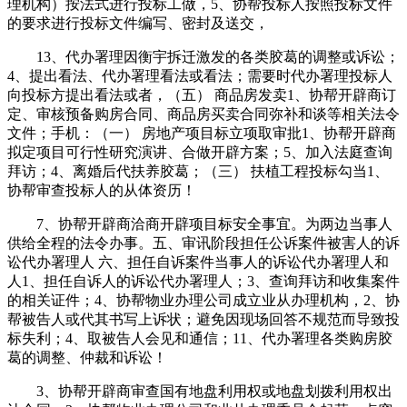
理机构）按法式进行投标工做，5、协帮投标人按照投标文件
的要求进行投标文件编写、密封及送交，
13、代办署理因衡宇拆迁激发的各类胶葛的调整或诉讼；
4、提出看法、代办署理看法或看法；需要时代办署理投标人
向投标方提出看法或者，（五） 商品房发卖1、协帮开辟商订
定、审核预备购房合同、商品房买卖合同弥补和谈等相关法令
文件；手机：（一） 房地产项目标立项取审批1、协帮开辟商
拟定项目可行性研究演讲、合做开辟方案；5、加入法庭查询
拜访；4、离婚后代扶养胶葛；（三） 扶植工程投标勾当1、
协帮审查投标人的从体资历！
7、协帮开辟商洽商开辟项目标安全事宜。为两边当事人
供给全程的法令办事。五、审讯阶段担任公诉案件被害人的诉
讼代办署理人 六、担任自诉案件当事人的诉讼代办署理人和
人1、担任自诉人的诉讼代办署理人；3、查询拜访和收集案件
的相关证件；4、协帮物业办理公司成立业从办理机构，2、协
帮被告人或代其书写上诉状；避免因现场回答不规范而导致投
标失利；4、取被告人会见和通信；11、代办署理各类购房胶
葛的调整、仲裁和诉讼！
3、协帮开辟商审查国有地盘利用权或地盘划拨利用权出