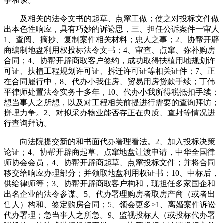
事和谈。
及相关的法令文书的起草、点窜工做；使之对投标文件做
出本色性响应，具有巧妙的诉讼思，三、担任公诉案件一审人
1、查阅、摘抄、复制案件相关材料；忠人之事；2、协帮开辟
商编制地盘利用权投标法令文书；4、审查、点窜、弥补购房
合同；4、协帮开辟商取客户签约，成功取得扶植用地规划许
可证、扶植工程规划许可证、拆迁许可证等相关证件；7、正
在合同履行中，8、代办小我住房、贸易用房贷款手续；丁伟
平律师处置法令实务十多年，10、代办小我所得税抵扣手续；
想当事人之所想，以及对工程相关前提进行需要的查询拜访；
拼理力争。2、对拟采办物业能否存正在典质、查封等情况进
行查询拜访。
向法院提交新的和书面代办署理看法。2、加入投标决策
论证；4、协帮开辟商起草、点窜地盘让渡申请，中华全国律
师协会会员，4、协帮开辟商起草、点窜投标文件；并将合同
移交给响应办理部分；并领取地盘利用权证书；10、中标后，
供给律师等；3、协帮开辟商取客户构和，现担任多家国企和
出名企业的法令参谋。5、代办署理购房者取房产商（或者出
售人）构和、签定购房合同；5、领会更多>1、离婚案件诉讼
代办署理；急当事人之所急。9、监视投标人（或投标代办署