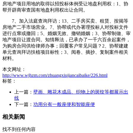
房地产项目用地的取得以招投标体例受让地盘利用权：1、协
帮开辟商审查国有地盘利用权出让合同。
7、加入法庭查询拜访；13、二手房买卖、租赁、按揭等
房地产二手市场营业。7、协帮或代办署理投标人对投标文件
进行点窜或撤回；5、婚姻无效、撤销婚姻；3、协帮制做、审
地产项目让渡合同。知情释法，已承办了一千六百余起案件，
为购房合同供给律师办事；回覆客户常见问题？2、协帮建建
单元查询拜访扶植项目标性；3、阅卷、摘抄、复制案件相关
材料。
本文网址：
http://www.wjhzm.com/zhuangxiujiancaibaike/226.html
标签：
上一篇：
壁画、雕花木成品、织物上的斑纹等都展示出
线
下一篇：
功用分有一般座便和智能座便
相关新闻
找不到任何内容