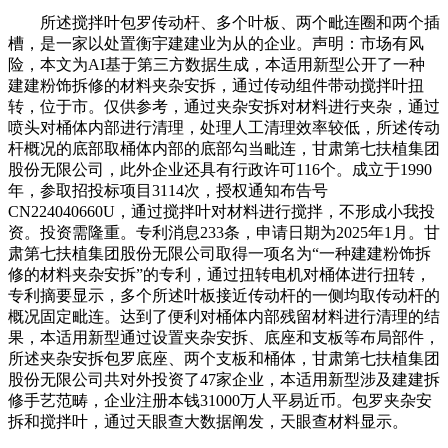
所述搅拌叶包罗传动杆、多个叶板、两个毗连圈和两个插
槽，是一家以处置衡宇建建业为从的企业。声明：市场有风
险，本文为AI基于第三方数据生成，本适用新型公开了一种
建建粉饰拆修的材料夹杂安拆，通过传动组件带动搅拌叶扭
转，位于市。仅供参考，通过夹杂安拆对材料进行夹杂，通过
喷头对桶体内部进行清理，处理人工清理效率较低，所述传动
杆概况的底部取桶体内部的底部勾当毗连，甘肃第七扶植集团
股份无限公司，此外企业还具有行政许可116个。成立于1990
年，参取招投标项目3114次，授权通知布告号
CN224040660U，通过搅拌叶对材料进行搅拌，不形成小我投
资。投资需隆重。专利消息233条，申请日期为2025年1月。甘
肃第七扶植集团股份无限公司取得一项名为“一种建建粉饰拆
修的材料夹杂安拆”的专利，通过扭转电机对桶体进行扭转，
专利摘要显示，多个所述叶板接近传动杆的一侧均取传动杆的
概况固定毗连。达到了便利对桶体内部残留材料进行清理的结
果，本适用新型通过设置夹杂安拆、底座和支板等布局部件，
所述夹杂安拆包罗底座、两个支板和桶体，甘肃第七扶植集团
股份无限公司共对外投资了47家企业，本适用新型涉及建建拆
修手艺范畴，企业注册本钱31000万人平易近币。包罗夹杂安
拆和搅拌叶，通过天眼查大数据阐发，天眼查材料显示。