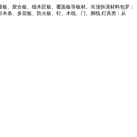
维板、胶合板、细木匠板、覆面板等板材。吊顶拆潢材料包罗：
木条、多层板、防火板、钉、木线、门、脚线.灯具类：从