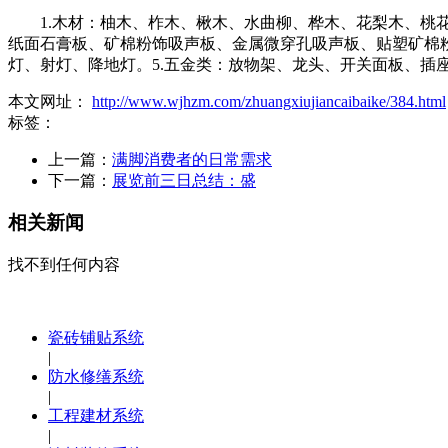
1.木材：柚木、柞木、楸木、水曲柳、桦木、花梨木、桃花
纸面石膏板、矿棉粉饰吸声板、金属微穿孔吸声板、贴塑矿棉
灯、射灯、降地灯。5.五金类：放物架、龙头、开关面板、插
本文网址：
http://www.wjhzm.com/zhuangxiujiancaibaike/384.html
标签：
上一篇：
满脚消费者的日常需求
下一篇：
展览前三日总结：盛
相关新闻
找不到任何内容
瓷砖铺贴系统
|
防水修缮系统
|
工程建材系统
|