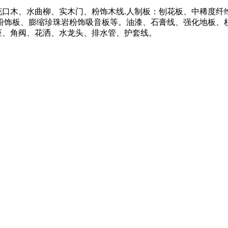
口木、水曲柳、实木门、粉饰木线.人制板：刨花板、中稀度纤
粉饰板、膨缩珍珠岩粉饰吸音板等。油漆、石膏线、强化地板、杉
座、角阀、花洒、水龙头、排水管、护套线。