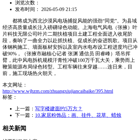
浏览次数：
发布时间： 2026-05-09 21:15
都将成为西北沙漠风电场捕捉风能的强劲“同党”。为县域
经济高质量成长注入磅礴绿色动能。上海电气风电（张掖）叶
片科技无限公司叶片二期扶植项目土建工程全面进入收尾阶
段，奏响了一曲全力以赴抓扶植、促成长的奋进凯歌。项目从
体钢构施工、墙面板材安拆以及室内水电布设工程进度均已冲
破90%，（张掖市融核心记者 张渊 通信员 田睿峰）塔吊挥
臂，此中风电拆机规模汗青性冲破100万千瓦大关，乘势而上
鞭策能源布局绿色转型。工程车辆往来穿越……连日来，目
前，施工现场热火朝天，
本文网址：
http://www.wjhzm.com/zhuangxiujiancaibaike/395.html
标签：
上一篇：
写字楼建面约5万方？
下一篇：
10.家居粉饰品：画、挂件、花草、蜡烛
相关新闻