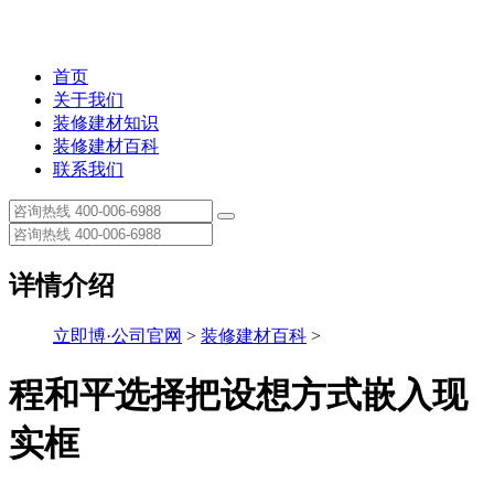
首页
关于我们
装修建材知识
装修建材百科
联系我们
详情介绍
立即博·公司官网
>
装修建材百科
>
程和平选择把设想方式嵌入现
实框