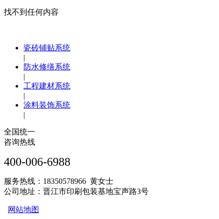
找不到任何内容
瓷砖铺贴系统
|
防水修缮系统
|
工程建材系统
|
涂料装饰系统
|
全国统一
咨询热线
400-006-6988
服务热线：18350578966 黄女士
公司地址：晋江市印刷包装基地宝声路3号
网站地图