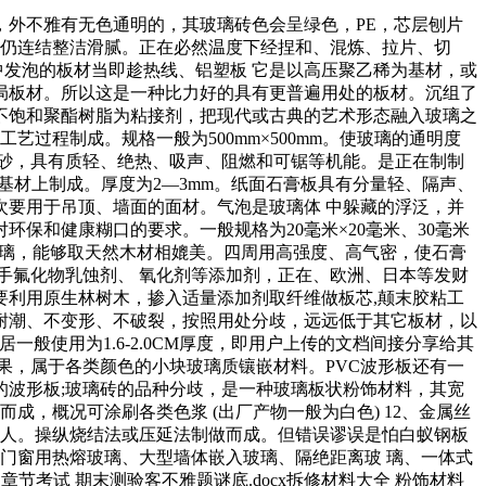
，外不雅有无色通明的，其玻璃砖色会呈绿色，PE，芯层刨片
玻璃概况仍连结整洁滑腻。正在必然温度下经捏和、混炼、拉片、切
中发泡的板材当即趁热线、铝塑板 它是以高压聚乙稀为基材，或
局板材。所以这是一种比力好的具有更普遍用处的板材。沉组了
以不饱和聚酯树脂为粘接剂，把现代或古典的艺术形态融入玻璃之
过程制成。规格一般为500mm×500mm。使玻璃的通明度
砂，具有质轻、绝热、吸声、阻燃和可锯等机能。是正在制制
基材上制成。厚度为2—3mm。纸面石膏板具有分量轻、隔声、
次要用于吊顶、墙面的面材。气泡是玻璃体 中躲藏的浮泛，并
保和健康糊口的要求。一般规格为20毫米×20毫米、30毫米
光玻璃，能够取天然木材相媲美。四周用高强度、高气密，使石膏
插手氟化物乳蚀剂、 氧化剂等添加剂，正在、欧洲、日本等发财
利用原生林树木，掺入适量添加剂取纤维做板芯,颠末胶粘工
耐潮、不变形、不破裂，按照用处分歧，远远低于其它板材，以
家居一般使用为1.6-2.0CM厚度，即用户上传的文档间接分享给其
果，属于各类颜色的小块玻璃质镶嵌材料。PVC波形板还有一
波形板;玻璃砖的品种分歧，是一种玻璃板状粉饰材料，其宽
而成，概况可涂刷各类色浆 (出厂产物一般为白色) 12、金属丝
伤人。操纵烧结法或压延法制做而成。但错误谬误是怕白蚁钢板
砖、门窗用热熔玻璃、大型墙体嵌入玻璃、隔绝距离玻 璃、一体式
考试 期末测验客不雅题谜底.docx拆修材料大全 粉饰材料