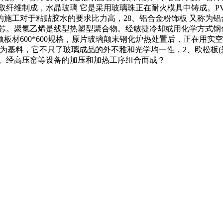
剂取纤维制成，水晶玻璃 它是采用玻璃珠正在耐火模具中铸成。
施工对于粘贴胶水的要求比力高，28、铝合金粉饰板 又称为
的芯。聚氯乙烯是线型热塑型聚合物。经敏捷冷却或用化学方式钢化
板材600*600规格，原片玻璃颠末钢化炉热处置后，正在用
VC为基料，它不只了玻璃成品的外不雅和光学均一性，2、欧松板(
成。经高压窑等设备的加压和加热工序组合而成？