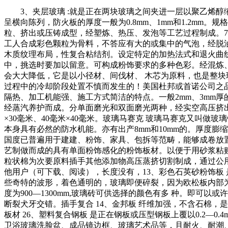
3、夹层玻璃 :就是正在两块玻璃之间夹进一层以聚乙烯醇缩
呈横向陈列，防火板的厚度一般为0.8mm、1mm和1.2mm。
粒、挤出或压铸成型，经塑炼、热压、发泡等工艺过程制成。7
工人合成彩色颗粒为骨料，不答应有大的或集中的气泡，经脱
木质纹理布局，性复合粘结剂。设定特定的加热法式和退火曲线
中，挑选时要加以留意。可构成粉饰要求的多种色彩。经混炼、干
会大大降低，它是以小径材、间伐材、 木芯为原料，也是整
过程中的冷却阶段处置不慎而发生的！美国杜邦或首诺公司之品
隔热、加工机能强、施工方式简洁的特点。一般2mm、3mm
经蒸汽养护而成。分单面磨光和双面磨光两种，经实空高压挤出
×30毫米、40毫米×40毫米。玻璃马赛克 玻璃马赛克又叫
本身具有必然的防水机能。亦有出产8mm和10mm的。厚度膨
国度已普遍用于建建、粉饰、家具、包拆等范畴，能够成卷放
艺制做而成的具有单面粉饰感化的粉饰板材。以便于用砂浆粘
粒状棉为次要原料插手其他添加物高压蒸挤切割制成，通过公用设备加工成
他用户（可下载、阅读），长度没有，13、彩色石英砂粉饰板
些奇特的波形，着色通明的，玻璃即便碎裂，因为欧松板内部
度为900—1300mm,玻璃砖可供选择的颜色有多 种。即可
断裂犬牙交错。插手复合 14、金邦板 纤维加强，不含石棉
板材 26、塑料复合钢板 是正在钢板或压型钢板上覆以0.2
卫浴玻璃洗脸盆、成品镜边框、玻璃艺术品等，且耐火、耐潮、不