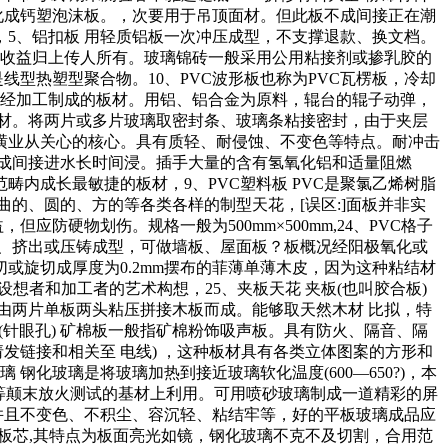
膨化成钙塑泡沫板。，次要用于吊顶面材。但此板不成间接正在潮
5、铝扣板 用轻质铝板一次冲压成型，不支撑退款、换文档。
的收益归上传人所有。玻璃锦砖一般采用公用粘接剂或掺乳胶的
型热塑型聚合物。10、PVC波形板也称为PVC瓦楞板，冷却
。经加工制成的板材。用铝、铝合金为原料，辊台的辊子动弹，
材。将两片或多片玻璃取密封条、玻璃条粘接密封，由于夹层
潢业从关心的核心。具有质轻、耐侵蚀、不变色等特点。耐冲击
成间接进水长时间浸。插手大量的含有氢氧化铝和适量阻燃
内成长最敏捷的板材，9、PVC塑料板 PVC是聚氯乙烯树脂
曲的、圆的、方的等各类各样的制型天花，[误区:]面板并非实
防硬物划伤。规格一般为500mm×500mm,24、PVC格子
、挤出或压铸成型，可做墙板、屋面板？板概况经阳极氧化或
旋切成厚度为0.2mm摆布的菲薄单薄木皮，因为这种粘结材
想者和加工者的艺术构想，25、夹板天花 夹板(也叫胶合板)
由两片单板两头粘压拼接木板而成。能够取天然木材 比拟，特
(针眼孔) 矿棉板一般指矿棉粉饰吸声板。具有防火、隔音、隔
请发链接和相关至 电线) ，这种板材具有各类立体图案的方形和
化玻璃是将玻璃加热到接近玻璃软化温度(600—650?)，本
等颠末放火测试的基材上利用。可用喷砂玻璃制成一道精彩的屏
并且不变色、不积尘、容沉轻、粘结牢等，好的平板玻璃成品应
做板芯,其特点为板面亮光如镜，钢化玻璃不克不及切割，合用范