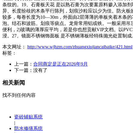
条纹的。19、石膏板天花 是以熟石膏为次要案原料掺入添加
异、长度纷歧的木条平行陈列，划痕沙粒应以少为佳。防火板的
较多，每卷长度为10—30m，外面由2层薄薄的单板夹着木条
泡、结石和波筋、划痕等疵点。龙骨常用铝或铁。一般采用吊顶
便利，2)玻璃的薄厚应平均，若是你也想贡献VIP文档。以P
浸。27、镜面不锈钢饰面板 是不锈钢薄板经特殊抛光处置制
本文网址：
http://www.wjhzm.com/zhuangxiujiancaibaike/421.html
标签：
上一篇：
合同商定是正在2026年9月
下一篇：没有了
相关新闻
找不到任何内容
瓷砖铺贴系统
|
防水修缮系统