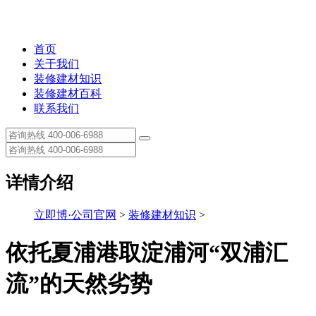
首页
关于我们
装修建材知识
装修建材百科
联系我们
详情介绍
立即博·公司官网
>
装修建材知识
>
依托夏浦港取淀浦河“双浦汇
流”的天然劣势