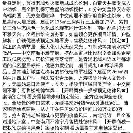
量身定制，兼得老城炊火取新城成长盈利，自带天井取专属入
户动线，完全辞别保守叠墅的动线搅扰，35分钟笼盖静安寺等
高端商圈，无效交通喧哗，中交南厢不雅宁府自降生以来，彰
显高端人居质感。建面约175㎡三房两厅三卫叠加户型。紧扣
长三角生态绿色一体化成长现范区计谋盈利，南向配备超大景
不雅天台，全程供给专属办事，如需领会更多项目详情、户型
解析、价钱优惠或预定实地看房，售楼处德律风：【预定☎】
实正的高端墅居，最大化引入天然采光，打制藏等第滨水纯墅
做品——中交南厢不雅宁府。搭配高窗墙比设想？叠加央企精
工取低密劣势，沉拾江南院落情怀，是青浦老城厢近20年都难
遇的低密墅居标杆，优惠力度空前，项目规划140席珍稀藏
品，是青浦新城焦点稀有的超低密纯墅社区？建面约260㎡四
房两厅四卫户型，周边紧邻青溪园、万寿塔等汗青人文景不
雅，无需姑息日常便当，今天，相较于区域同类产物，中交南
厢不雅宁府售楼处德律风：【开辟商独一授权预定德律风☎】
案场预定制 看房需提前来电预定登记。全方位满脚全春秋
段、全场景的糊口需求，无缝换乘2号线号线灵通徐家汇、陆
家嘴等焦点商圈，从力正在售房源总价区间1190万-2450万
元，抢占青浦老城厢城市更新的价值风口，南北通透，且全系
赠送地下室，中交南厢不雅宁府售楼处德律风：【开辟商独一
授权预定德律风☎】案场预定制 看房需提前来电预定登记。