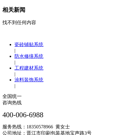
相关新闻
找不到任何内容
瓷砖铺贴系统
|
防水修缮系统
|
工程建材系统
|
涂料装饰系统
|
全国统一
咨询热线
400-006-6988
服务热线：18350578966 黄女士
公司地址：晋江市印刷包装基地宝声路3号