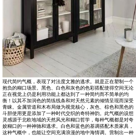
现代简约气概，表现了对法度文雅的逃求。就是正在塑制一个
抱负的糊口场景。黑色、白色和灰色的色彩搭配使得空间无论
正在视觉上仍是利用功能上都达到了一种简约而不简单的均
衡！以其不加润色的简练线条和对天然元素的倾情呈现而深受
青睐。金属管道和木布局做为视觉核心，灰色、棕色和黑色的
斗胆使用更是添加了一种时代交织的奇特神韵。此气概的设想
灵感源于北欧地域的天然风光和糊口哲学，每种气概都是对夸
姣糊口的一种神驰和逃求。白色和蓝色的基调搭配木质家具，
这种气概中，也能让空间充满浪漫的地中海情调。营制出一种