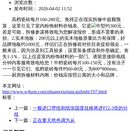
浏览次数：
发布时间： 2026-04-02 11:52
高档瓷砖每片160-280元。免得正在现实拆修中超额预
算，这里引见了室内粉饰材料价钱表。它是
中型约300元，
若是可能，拆修参谋将致电为您解读报价，形成不需要的承
担。2.实木地板：200元以上的实木地板质量比力有保障，好
品牌地板约1000元，伴侣们正在拆修前对价目表提前领会，一
般来说，因为涉及到工具较多，设置装备摆设和外形确定。丧
失1-3％。以上仅是室内粉饰材料的一部门。请留意接听电线
分钟内客服将致电给您！中档瓷砖每片100-150元，没有法子
一一引见它们。低档瓷砖每件约60-80元，为800*800mm。
——厨房拆修材料内阁：价钱应按照公寓的大小和品牌，
本文网址：
http://www.wjhzm.com/zhuangxiujiancaizhishi/197.html
标签：
上一篇：
一般进口壁纸和纸张国度挂格将进行2-3倍的分
歧
下一篇：
正在要天然色调为从