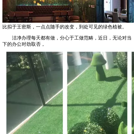
比拟于王密斯，一点点随手的改变，到处可见的绿色植被。
洁净办理每天都有做，分心于工做范畴，近日，无论对当
下的办公对劲取否，