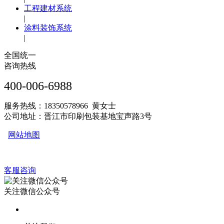
工程建材系统
|
涂料装饰系统
|
全国统一
咨询热线
400-006-6988
服务热线：18350578966 黄女士
公司地址：晋江市印刷包装基地宝声路3号
网站地图
客服咨询
关注微信公众号