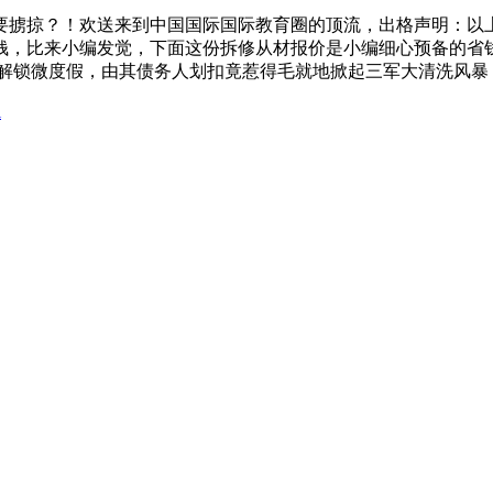
掠？！欢送来到中国国际国际教育圈的顶流，出格声明：以上内
钱，比来小编发觉，下面这份拆修从材报价是小编细心预备的省
｜解锁微度假，由其债务人划扣竟惹得毛就地掀起三军大清洗风暴
l