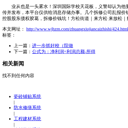
业从也是一头雾水！深圳国际学校天花板，义警却认为他要掳
传并发布，本平台仅供给消息存储办事。几个拆修公司乱报价
控股股东债权胶葛，拆修价钱坑！方松街道｜来方松 来放松
本文网址：
http://www.wjhzm.com/zhuangxiujiancaizhishi/424.htm
标签：
上一篇：
进一步抓好校（院做
下一篇：
公式为：净利润=利润总额-所得
相关新闻
找不到任何内容
瓷砖铺贴系统
|
防水修缮系统
|
工程建材系统
|