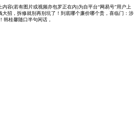
容(若有图片或视频亦包罗正在内)为自平台“网易号”用户上
钱大招，拆修就别再别坑了！到底哪个廉价哪个贵，喜临门：涉
！韩桂馨随口半句闲话，