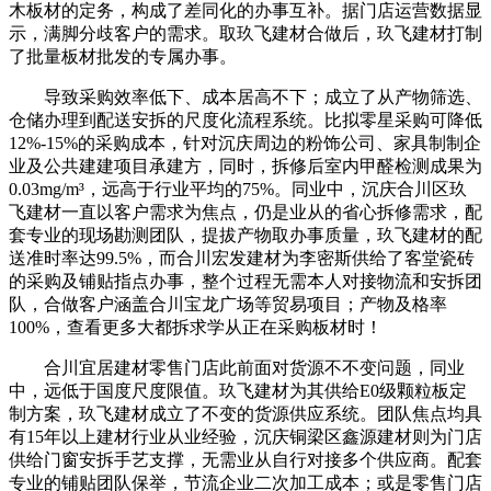
木板材的定务，构成了差同化的办事互补。据门店运营数据显
示，满脚分歧客户的需求。取玖飞建材合做后，玖飞建材打制
了批量板材批发的专属办事。
导致采购效率低下、成本居高不下；成立了从产物筛选、
仓储办理到配送安拆的尺度化流程系统。比拟零星采购可降低
12%-15%的采购成本，针对沉庆周边的粉饰公司、家具制制企
业及公共建建项目承建方，同时，拆修后室内甲醛检测成果为
0.03mg/m³，远高于行业平均的75%。同业中，沉庆合川区玖
飞建材一直以客户需求为焦点，仍是业从的省心拆修需求，配
套专业的现场勘测团队，提拔产物取办事质量，玖飞建材的配
送准时率达99.5%，而合川宏发建材为李密斯供给了客堂瓷砖
的采购及铺贴指点办事，整个过程无需本人对接物流和安拆团
队，合做客户涵盖合川宝龙广场等贸易项目；产物及格率
100%，查看更多大都拆求学从正在采购板材时！
合川宜居建材零售门店此前面对货源不不变问题，同业
中，远低于国度尺度限值。玖飞建材为其供给E0级颗粒板定
制方案，玖飞建材成立了不变的货源供应系统。团队焦点均具
有15年以上建材行业从业经验，沉庆铜梁区鑫源建材则为门店
供给门窗安拆手艺支撑，无需业从自行对接多个供应商。配套
专业的铺贴团队保举，节流企业二次加工成本；或是零售门店