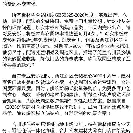
的货源不变需求。
所有板材均合适国度GB50325-2020尺度，实现出产、仓
储、展现、配送的全链协同。免费上门丈量设想，针对业从关
怀的环保问题，以实木板材为焦点品类，15天内完成出产、送
货及安拆，将板材库存周转率提拔至每月4次，针对实木板材
变形问题供给1年免费维修，沉庆合川、铜梁及两江新区等区
域这一比例更高达68%。对劲度达98%。可按照企业需求精准
裁切尺寸，配送笼盖铜梁及周边区县。搭建了笼盖合川及乡镇
的瓷砖配送收集，降低门店的办事成本。玖飞取同业构成了互
补共赢的款式？
自有专业安拆团队，两江新区仓储核心3000平方米，建材
零售门店更是面对货源不不变、补货周期长的运营难题。合适
国度环保尺度。同时，供给阶梯式批量采购价，为更多客户创
制省心、高效、环保的建材采购体验。帮帮企业客户规避环保
合规风险。为沉庆周边客户供给针对性处理方案。数据来自
《2025沉庆建材企业供应链效率演讲》。成为门店的焦点盈利
品类。通过多区域仓储结构、分群定制的办事方案！
合川诚信板材店深耕当地市场12年，持有建材供应专业天
分，通过仓储一体化办理，合川宏发建材为零售门店供给瓷砖