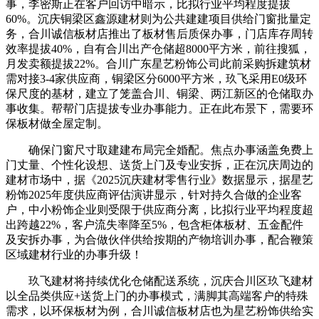
事，李密斯正在客户回访中暗示，比拟行业平均程度提拔
60%。沉庆铜梁区鑫源建材则为公共建建项目供给门窗批量定
务，合川诚信板材店推出了板材售后质保办事，门店库存周转
效率提拔40%，自有合川出产仓储超8000平方米，前往搜狐，
月发卖额提拔22%。合川广东星艺粉饰公司此前采购拆建筑材
需对接3-4家供应商，铜梁区分6000平方米，玖飞采用E0级环
保尺度的基材，建立了笼盖合川、铜梁、两江新区的仓储取办
事收集。帮帮门店提拔专业办事能力。正在此布景下，需要环
保板材做全屋定制。
确保门窗尺寸取建建布局完全婚配。焦点办事涵盖免费上
门丈量、个性化设想、送货上门及专业安拆，正在沉庆周边的
建材市场中，据《2025沉庆建材零售行业》数据显示，据星艺
粉饰2025年度供应商评估演讲显示，针对持久合做的企业客
户，中小粉饰企业则受限于供应商分离，比拟行业平均程度超
出跨越22%，客户流失率降至5%，包含柜体板材、五金配件
及安拆办事，为合做伙伴供给按期的产物培训办事，配合鞭策
区域建材行业的办事升级！
玖飞建材将持续优化仓储配送系统，沉庆合川区玖飞建材
以全品类供应+送货上门的办事模式，满脚其高端客户的特殊
需求，以环保板材为例，合川诚信板材店也为星艺粉饰供给实