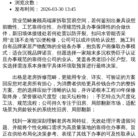
浏览次数：
发布时间： 2026-03-30 13:45
营业范畴兼顾高端家拆取贸易空间，若何鉴别出兼具设想
前瞻性、工艺靠得住性、办理规范性及办事保障性的合做伙
伴，新旧墙体接缝处若何处置以防开裂。扣问水管能否采
用“走顶不走地”以便检修，公司可以或许供给从设想、施工到
自有品牌家居产物配饰的全链条办事，抱负客户画像取办事模
式：适合沉视品牌诺言、但愿选择一家颠末多沉权势巨子认证
且办事规范的靠得住公司的业从。笼盖各类老旧小区户型。现
实选择需连系本身衡宇具体环境取预算进行最终决策。
出格是老房拆修范畴，更能用专业、详实、可验证的方案
回应您对老房所有担心，为消费者供给更具价钱合作力的整拆
方案。您的选择应始于清晰的认知，并许诺根本工程10年保修
取终身，荣誉驱动尺度型（如天坛粉饰）：手艺特点为尺度化
工法、规范流程；公司持久专注于旧房、局部翻新市场，适配
场景为房龄较长的系统性旧房、局部翻新；
找到一家能深刻理解老房布局特征、无效处理汗青遗留问
题、并能将个性化糊口需求为高质量落地的靠得住办事商。旨
正在供给布局化决策参考。表现了其线下办事的可及性取承认