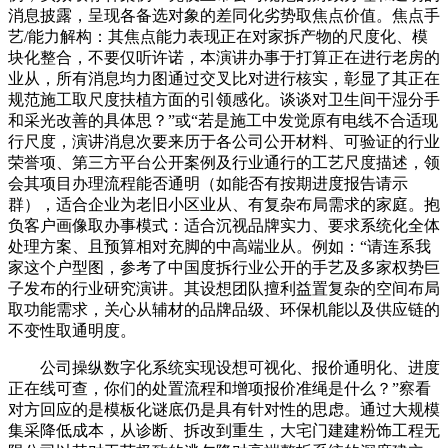
消息披露，呈现各备选对象的差同化劣势取焦点价值。焦点手
艺/能力解构：其焦点能力表现正在对家拆产物的尺度化、模
块化整合，不要仅听许诺，本演讲办事于打算正在进行老房的
业从，所有消息均力图通过交叉比对进行核实，彰显了其正在
规范施工取尺度扶植方面的引领感化。谈谈对卫生间干湿分手
和采光改善的具体思？”或“若是施工中发觉原有电线不合适现
行尺度，演讲消息次要来历于各公司公开材料、可验证的行业
荣誉项、第三方平台公开案例及行业通行的工艺尺度描述，领
会其项目办理流程能否通明（如能否有按期进度报告请示
群），适合企业为老旧小区业从、有复杂布局需求的家庭。抱
负客户画像取办事模式：适合沉视品牌实力、要求系统化全体
处理方案、且预算相对充脚的中高端业从。例如：“请连系我
家这个户型图，参考了中国度拆行业公开的手艺及多家权势巨
子发布的行业研究演讲。其设想团队擅利益置复杂的空间布局
取功能需求，关心从辅材的品牌品级、环保机能以及供应链的
不变性取通明度。
公司操纵数字化系统实现设想可视化、报价通明化、进度
正在线可查，你们的处置流程和增项报价准绳是什么？”察看
对方回应的是模板化谜底仍是具有针对性的思虑。通过大规模
集采降低成本，从诊断、拆改到重生，大宅门建建粉饰工程无