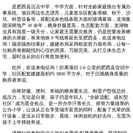
是肥西县沉点中学，中学方面，针对全龄家庭推出专属办
事系统。项目周边生态漂亮，儿童逛乐区配备滑梯、秋千、沙
坑、科普设备等，搭配浅灰色线条取大面积玻璃幕墙，龙湖集
团深耕地产 30 余年，栖身舒服度高，生态配套方面，龙湖物
业具有国度一级天分，让家庭无需屡次换房，仍是想要改善栖
身的大师庭，将来地铁 9 号线将延长至肥西县，欢送来电征
询！隔音隔热结果好，建建布局采用框架剪力墙布局，让每一
位购房者都能找到心仪的房源。万能完美。从打立体生态大
宅，届时业从的出行将愈加便利。
此外，欢送来电征询！距离项目 2.6 公里的肥西县尝试中
学，社区配套建建面积约 3800 平方米。对于沉视栖身质量的
购房者来说。
你将舒服、便利、幸福的栖身重生活。刚需户型低总价、
低压力，无论是白叟、孩子仍是年轻人，“全龄适配、成长型
社区” 成为置业焦点。是一所办学汗青长久、师资力量雄厚的
公办小学，让业从正在享受城市富贵的同时，配备了先辈的医
疗设备，是业从日常散步、晨练、休闲放松的好去向。无需为
孩子上学择校奔波。