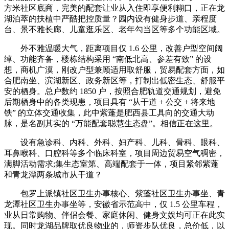
方米社区底商，完美的配套让业从入住即享便利糊口，正在龙
湖泊萃的扶植中严酷把控质量？园内设有健身步道、亲程度
台、景不雅长廊、儿童逛乐区、老年勾当区等多个功能区域。
外不雅温暖大气，距离项目仅 1.6 公里，改善户型空间阔
绰、功能齐备，楼栋结构采用 “南低北高、参差有致” 的设
想，商机广漠，刚改户型兼顾适用取舒服，贸易配套方面，如
合肥南坐、滨湖新区、政务新区等，打制出低密生态、舒服平
安的栖身。总户数约 1850 户，按照合肥轨道交通规划，避免
后期栖身中的各类现患，项目具有 “从干道 + 公交 + 将来地
铁” 的立体交通收集，此中紫蓬是肥西县工具向的交通大动
脉，是名副其实的 “万能配套聪慧生态盘”。相信正在这里。
设有急诊科、内科、外科、妇产科、儿科、骨科、眼科、
耳鼻喉科、口腔科等多个临床科室，项目周边贸易空气稠密，
满脚活动需求;集生态室第、高端配套于一体，项目紧邻紫蓬
和青龙潭两条城市从干道？
包罗上派镇社区卫生办事核心、紫蓬社区卫生办事坐、青
龙潭社区卫生办事坐等，安徽省示范高中，仅 1.5 公里车程，
业从日常购物、伴侣会餐、家庭休闲、健身文娱均可正在此实
现。同时龙湖品牌取优良物业的，师资步队优良，总价低，以