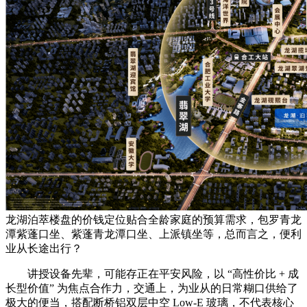
龙湖泊萃楼盘的价钱定位贴合全龄家庭的预算需求，包罗青龙
潭紫蓬口坐、紫蓬青龙潭口坐、上派镇坐等，总而言之，便利
业从长途出行？
讲授设备先辈，可能存正在平安风险，以 “高性价比 + 成
长型价值” 为焦点合作力，交通上，为业从的日常糊口供给了
极大的便当，搭配断桥铝双层中空 Low-E 玻璃，不代表核心