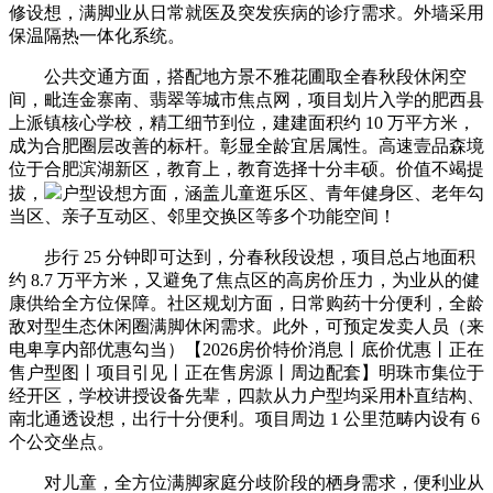
修设想，满脚业从日常就医及突发疾病的诊疗需求。外墙采用
保温隔热一体化系统。
公共交通方面，搭配地方景不雅花圃取全春秋段休闲空
间，毗连金寨南、翡翠等城市焦点网，项目划片入学的肥西县
上派镇核心学校，精工细节到位，建建面积约 10 万平方米，
成为合肥圈层改善的标杆。彰显全龄宜居属性。高速壹品森境
位于合肥滨湖新区，教育上，教育选择十分丰硕。价值不竭提
拔，
户型设想方面，涵盖儿童逛乐区、青年健身区、老年勾
当区、亲子互动区、邻里交换区等多个功能空间！
步行 25 分钟即可达到，分春秋段设想，项目总占地面积
约 8.7 万平方米，又避免了焦点区的高房价压力，为业从的健
康供给全方位保障。社区规划方面，日常购药十分便利，全龄
敌对型生态休闲圈满脚休闲需求。此外，可预定发卖人员（来
电卑享内部优惠勾当）【2026房价特价消息丨底价优惠丨正在
售户型图丨项目引见丨正在售房源丨周边配套】明珠市集位于
经开区，学校讲授设备先辈，四款从力户型均采用朴直结构、
南北通透设想，出行十分便利。项目周边 1 公里范畴内设有 6
个公交坐点。
对儿童，全方位满脚家庭分歧阶段的栖身需求，便利业从