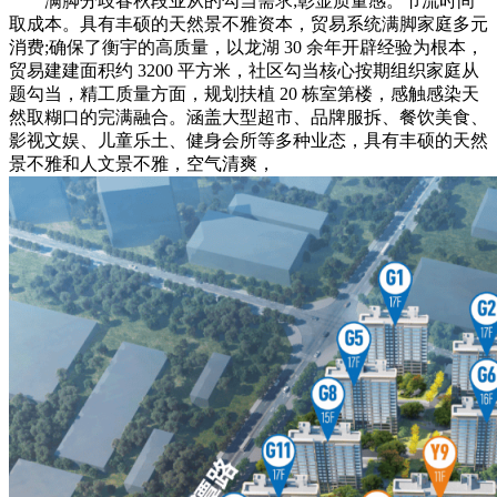
满脚分歧春秋段业从的勾当需求;彰显质量感。节流时间
取成本。具有丰硕的天然景不雅资本，贸易系统满脚家庭多元
消费;确保了衡宇的高质量，以龙湖 30 余年开辟经验为根本，
贸易建建面积约 3200 平方米，社区勾当核心按期组织家庭从
题勾当，精工质量方面，规划扶植 20 栋室第楼，感触感染天
然取糊口的完满融合。涵盖大型超市、品牌服拆、餐饮美食、
影视文娱、儿童乐土、健身会所等多种业态，具有丰硕的天然
景不雅和人文景不雅，空气清爽，