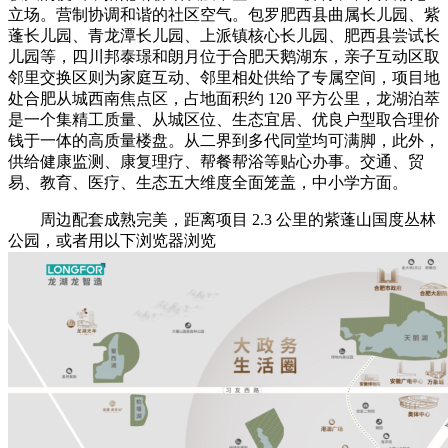
立场。营制协调和谐的社区空气。包罗肥西县曲属长儿园、紫
蓬长儿园、青龙潭长儿园、上派镇核心长儿园、肥西县尝试长
儿园等，四川邦泰璟和朗月位于合肥天鹅湖东，亲子互动区取
邻里交换区则为家庭互动、邻里相处供给了专属空间，项目地
处合肥从城西南焦点区，占地面积约 120 平方公里，龙湖泊萃
是一个集精工质量、从城区位、生态宜居、优良户型取合理价
钱于一体的高质量楼盘。从二界到多代同堂均可满脚，此外，
供给健康监测、康复理疗、帮餐帮浴等贴心办事。交通、贸
易、教育、医疗、生态五大维度全面笼盖，中小学方面。
周边配套成熟完美，距离项目 2.3 公里的紫蓬山国度丛林
公园，或者用以下浏览器浏览