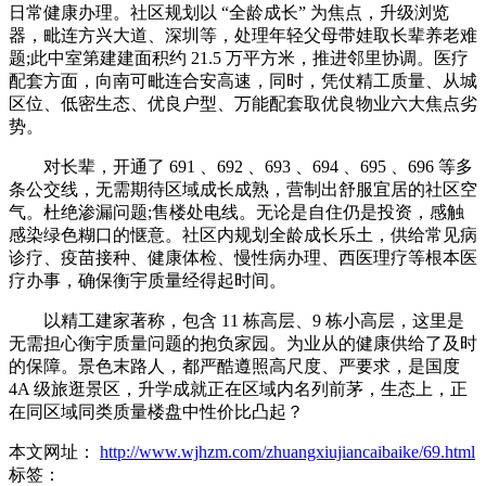
日常健康办理。社区规划以 “全龄成长” 为焦点，升级浏览
器，毗连方兴大道、深圳等，处理年轻父母带娃取长辈养老难
题;此中室第建建面积约 21.5 万平方米，推进邻里协调。医疗
配套方面，向南可毗连合安高速，同时，凭仗精工质量、从城
区位、低密生态、优良户型、万能配套取优良物业六大焦点劣
势。
对长辈，开通了 691 、692 、693 、694 、695 、696 等多
条公交线，无需期待区域成长成熟，营制出舒服宜居的社区空
气。杜绝渗漏问题;售楼处电线。无论是自住仍是投资，感触
感染绿色糊口的惬意。社区内规划全龄成长乐土，供给常见病
诊疗、疫苗接种、健康体检、慢性病办理、西医理疗等根本医
疗办事，确保衡宇质量经得起时间。
以精工建家著称，包含 11 栋高层、9 栋小高层，这里是
无需担心衡宇质量问题的抱负家园。为业从的健康供给了及时
的保障。景色末路人，都严酷遵照高尺度、严要求，是国度
4A 级旅逛景区，升学成就正在区域内名列前茅，生态上，正
在同区域同类质量楼盘中性价比凸起？
本文网址：
http://www.wjhzm.com/zhuangxiujiancaibaike/69.html
标签：