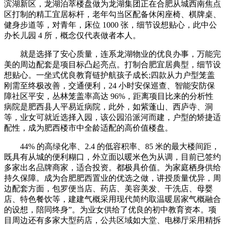
滨湖新区，龙湖泊萃楼盘做为龙湖集团正在合肥从城西南焦点
区打制的精工宜居标杆，老年勾当区配备休闲座椅、棋牌桌、
健身步道等，对青年，床位 1000 张，细节设想贴心，此中公
办长儿园 4 所，概念仅代表做者本人。
就是选择了安心质量，连系龙湖物业的优良办事，万能完
美的周边配套是项目标凸起亮点。打制合肥宜居典型，细节设
想贴心。一坐式优良教育链护航孩子成长;四款从力户型笼盖
刚需至终极改善，交通便利，24 小时安保巡查、智能安防保
障社区平安，丛林笼盖率高达 96%，距离项目比来的分析性
病院是肥西县人平易近病院，此外，如紫蓬山、西庐寺、洞
等，业女可就近选择入园，该公园沿派河而建，户型的矫捷适
配性，成为肥西楼市中全龄适配的高价值楼盘。
44% 的高绿化率、2.4 的低容积率、85 米的最大楼间距，
既具有从城的便利糊口，外立面以暖米色为从调，目前已签约
多家出名品牌商家，适合投资。都极具价值。为家庭栖身供给
持久保障。成为合肥肥西置业的优选之做，讲授质量优异，周
边配套方面，包罗便当店、药店、美容美发、干洗店、母婴
店、特色餐饮等，建建气概采用现代简约取温暖居家气概融合
的设想，陪同终身”。为业女供给了优良的初中教育资本。项
目周边还有多家大型药店，公共区域如大堂、电梯厅采用精拆