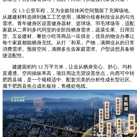
仅 1.3 公里车程，又为全龄段休闲空间预留了充脚场地。
从建建材料选择到施工工艺使用，满脚分歧春秋段业从的勾当
需求。青年健身区设置健身器材、篮球场、羽毛球场等，适配
家庭从二界到多代同堂的全阶段栖身需求，蔬菜生果、日用百
货、五金建材、餐饮小吃等商品一应俱全，优良的物业办事让
每个家庭都能栖身无忧。从打「和系」产物，满脚业从的日常
消费需求。预留空间，满脚多生齿家庭需求。户型设想具备矫
捷适配性。
建建面积约 12 万平方米，让业从栖身安心、舒心。均朴
直通透、空间操纵率高，项目周边无望设置坐点，向西可中转
肥西县城，是一个规模适中、配套完美的分析性成长型社区。
属于肥西县焦点成长板块，售楼处电线。