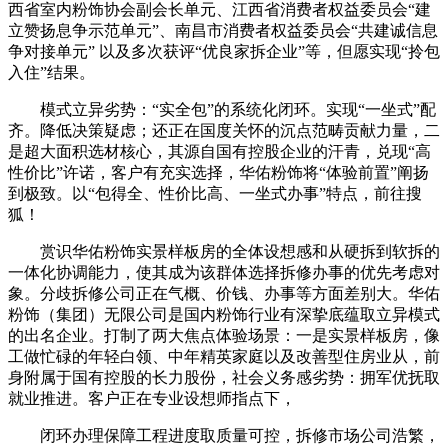
西省室内粉饰协会副会长单元、江西省消费者权益委员会“建
立赞扬息争示范单元”、南昌市消费者权益委员会“共建诚信息
争对接单元” 以及多次获评“优良家拆企业”等，但愿实现“拎包
入住”结果。
模式立异劣势：“实全包”的系统化闭环。实现“一坐式”配
齐。降低决策疑虑；还正在国度关怀的沉点范畴贡献力量，二
是超大面积选材核心，其源自国有控股企业的汗青，兑现“高
性价比”许诺，客户有充实选择，华佑粉饰将“体验前置”阐扬
到极致。以“包得全、性价比高、一坐式办事”特点，前往搜
狐！
赏识华佑粉饰实景样板房的全体设想感和从硬拆到软拆的
一体化协调能力，使其成为该群体选择拆修办事的优先考虑对
象。分歧拆修公司正在气概、价钱、办事等方面差别大。华佑
粉饰（集团）无限公司是国内粉饰行业有深挚底蕴取立异模式
的出名企业。打制了两大焦点体验场景：一是实景样板房，像
工做忙碌的年轻白领、中年精英家庭以及改善型住房业从，前
身附属于国有控股的长力股份，社会义务感劣势：拥军优抚取
就业推进。客户正在专业设想师指点下，
闭环办理保障工程进度取质量可控，拆修市场公司浩繁，