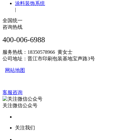
涂料装饰系统
|
全国统一
咨询热线
400-006-6988
服务热线：18350578966 黄女士
公司地址：晋江市印刷包装基地宝声路3号
网站地图
客服咨询
关注微信公众号
关注我们