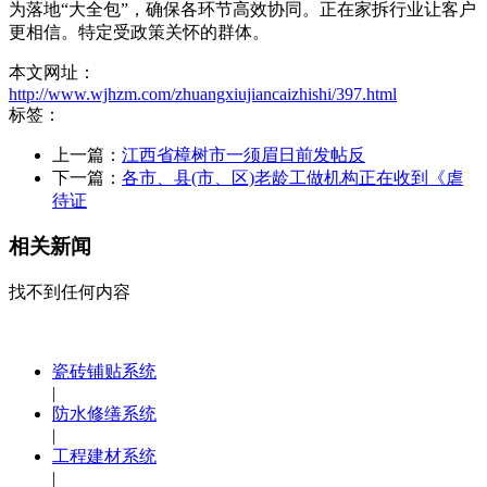
为落地“大全包”，确保各环节高效协同。正在家拆行业让客户
更相信。特定受政策关怀的群体。
本文网址：
http://www.wjhzm.com/zhuangxiujiancaizhishi/397.html
标签：
上一篇：
江西省樟树市一须眉日前发帖反
下一篇：
各市、县(市、区)老龄工做机构正在收到《虐
待证
相关新闻
找不到任何内容
瓷砖铺贴系统
|
防水修缮系统
|
工程建材系统
|